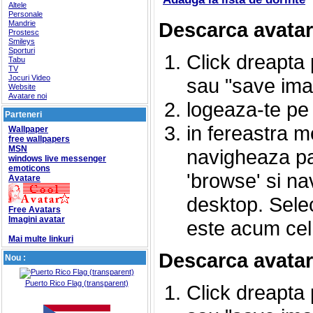
Altele
Personale
Descarca avata
Mandrie
Prostesc
Smileys
Sporturi
Click dreapta 
Tabu
TV
Jocuri Video
sau "save imag
Website
Avatare noi
logeaza-te p
Parteneri
in fereastra m
Wallpaper
free wallpapers
MSN
navigheaza pan
windows live messenger
emoticons
'browse' si n
Avatare
desktop. Sele
Free Avatars
Imagini avatar
este acum cel
Mai multe linkuri
Descarca avatar
Nou :
Puerto Rico Flag (transparent)
Click dreapta 