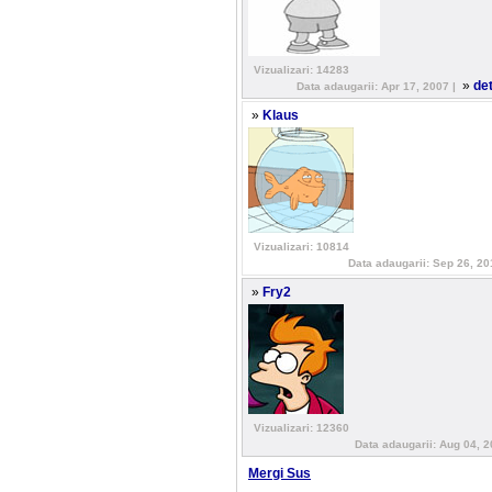
Vizualizari: 14283
»
de
Data adaugarii: Apr 17, 2007 |
»
Klaus
Vizualizari: 10814
Data adaugarii: Sep 26, 20
»
Fry2
Vizualizari: 12360
Data adaugarii: Aug 04, 2
Mergi Sus