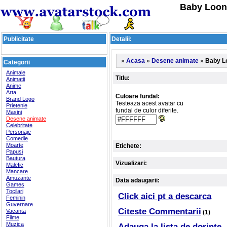
Baby Loon
Publicitate
Detalii:
»
»
»
Baby L
Acasa
Desene animate
Categorii
Animale
Titlu:
Animatii
Anime
Arta
Culoare fundal:
Brand Logo
Testeaza acest avatar cu
Prietenie
fundal de culor diferite.
Masini
Desene animate
Celebritate
Personaje
Comedie
Moarte
Etichete:
Papusi
Bautura
Vizualizari:
Malefic
Mancare
Amuzante
Data adaugarii:
Games
Tocilari
Click aici pt a descarca
Feminin
Guvernare
Citeste Commentarii
Vacanta
(1)
Filme
Muzica
Adauga la lista de dorinte