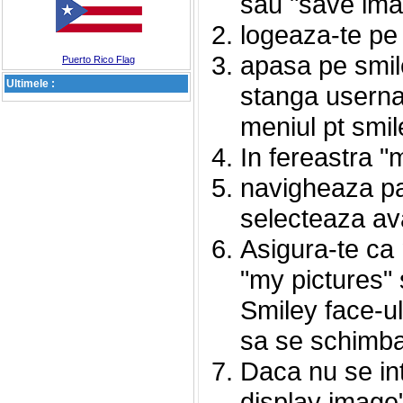
sau "save imag
logeaza-te p
apasa pe smile
Puerto Rico Flag
Ultimele :
stanga usernam
meniul pt smil
In fereastra "
navigheaza pan
selecteaza av
Asigura-te ca 
"my pictures" 
Smiley face-ul
sa se schimba 
Daca nu se int
display image