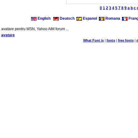
0
1
2
3
4
5
7
8
9
a
b
c
English
Deutsch
Espanol
Romana
Franç
avatare pentru MSN, Yahoo AIM forum ...
avatare
What Font is
|
fonts
|
free fonts
|