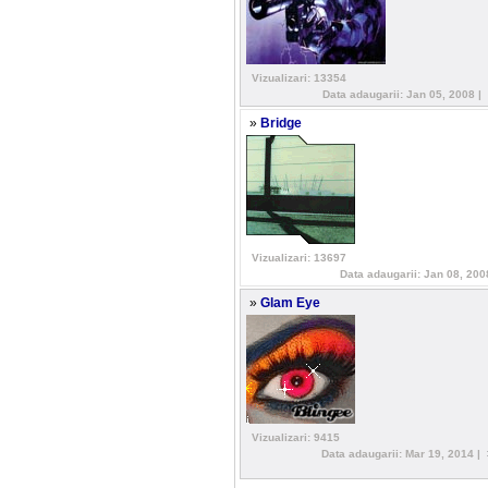
Vizualizari: 13354
Data adaugarii: Jan 05, 2008 |
»
Bridge
Vizualizari: 13697
Data adaugarii: Jan 08, 200
»
Glam Eye
Vizualizari: 9415
Data adaugarii: Mar 19, 2014 |