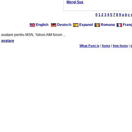
Mergi Sus
0
1
2
3
4
5
7
8
9
a
b
c
English
Deutsch
Espanol
Romana
Franç
avatare pentru MSN, Yahoo AIM forum ...
avatare
What Font is
|
fonts
|
free fonts
|