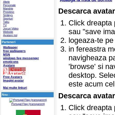
Altele
Personale
Descarca avata
Mandrie
Prostesc
Smileys
Sporturi
Click dreapta 
Tabu
TV
Jocuri Video
sau "save imag
Website
Avatare noi
logeaza-te p
Parteneri
in fereastra m
Wallpaper
free wallpapers
MSN
navigheaza pan
windows live messenger
emoticons
'browse' si n
Avatare
desktop. Sele
Free Avatars
Imagini avatar
este acum cel
Mai multe linkuri
Descarca avatar
Nou :
Portugal Flag (transparent)
Click dreapta 