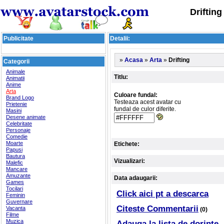
Drifting
Publicitate
Detalii:
»
»
»
Drifting
Acasa
Arta
Categorii
Animale
Titlu:
Animatii
Anime
Arta
Culoare fundal:
Brand Logo
Testeaza acest avatar cu
Prietenie
fundal de culor diferite.
Masini
Desene animate
Celebritate
Personaje
Comedie
Moarte
Etichete:
Papusi
Bautura
Vizualizari:
Malefic
Mancare
Amuzante
Data adaugarii:
Games
Tocilari
Click aici pt a descarca
Feminin
Guvernare
Citeste Commentarii
Vacanta
(0)
Filme
Muzica
Adauga la lista de dorinte