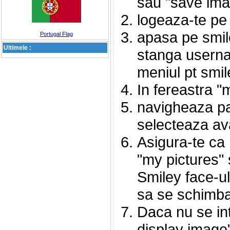
sau "save imag
logeaza-te p
apasa pe smile
Portugal Flag
Ultimele :
stanga usernam
meniul pt smil
In fereastra "
navigheaza pan
selecteaza av
Asigura-te ca 
"my pictures" 
Smiley face-ul
sa se schimba 
Daca nu se int
display image