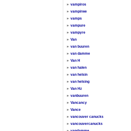
»
vampiros
»
vampirwe
»
vamps
»
vampure
»
vampyre
»
Van
»
van buuren
»
van damme
»
Van H
»
van halen
»
van helsin
»
van helsing
»
Van Hz
»
vanbuuren
»
Vancancy
»
Vance
»
vancouver canucks
»
vancouvercanucks
»
vandamme