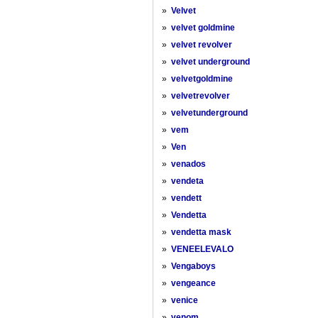
»
Velvet
»
velvet goldmine
»
velvet revolver
»
velvet underground
»
velvetgoldmine
»
velvetrevolver
»
velvetunderground
»
vem
»
Ven
»
venados
»
vendeta
»
vendett
»
Vendetta
»
vendetta mask
»
VENEELEVALO
»
Vengaboys
»
vengeance
»
venice
»
venom