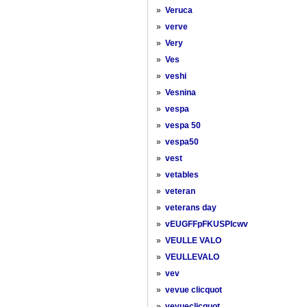
»
Veruca
»
verve
»
Very
»
Ves
»
veshi
»
Vesnina
»
vespa
»
vespa 50
»
vespa50
»
vest
»
vetables
»
veteran
»
veterans day
»
vEUGFFpFKUSPIcwv
»
VEULLE VALO
»
VEULLEVALO
»
vev
»
vevue clicquot
»
vevueclicquot