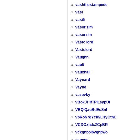
»
vashthestampede
»
vasi
»
vasili
»
vasor zim
»
vasorzim
»
Vasto lord
»
Vastolord
»
Vaughn
»
vault
»
vauxhall
»
Vaynard
»
Vayne
»
vazovky
»
vBokJHifTPiLsypUi
»
VBQlQauBdEoSnl
»
vbRoNrqYcIWLHyCthC
»
VCDOxhdcZCpBR
»
vckgnboibvghbwo
»
vcones