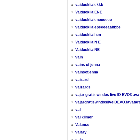
»
vaiduokliaiekkb
»
VaiduokliaiENE
»
vaiduokliaieneeeeee
»
vaiduokliaiepeeeeaabbbe
»
vaiduokliaihen
»
VaiduokliaiN E
»
VaiduokliaiNE
»
vain
»
vains of jenna
»
vainsofjenna
»
vaizard
»
vaizards
»
vajar gratis windos live ID EVO3 ava
»
vajargratiswindosliveIDEVO3avatar
»
val
»
val kilmer
»
Valance
»
valary
»
vale