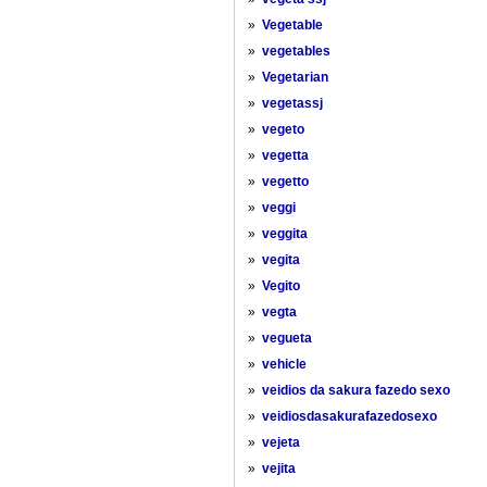
»
Vegetable
»
vegetables
»
Vegetarian
»
vegetassj
»
vegeto
»
vegetta
»
vegetto
»
veggi
»
veggita
»
vegita
»
Vegito
»
vegta
»
vegueta
»
vehicle
»
veidios da sakura fazedo sexo
»
veidiosdasakurafazedosexo
»
vejeta
»
vejita