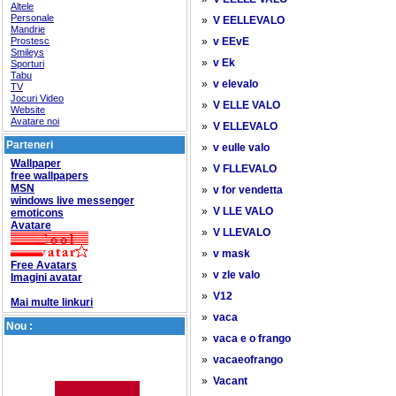
Altele
Personale
»
V EELLEVALO
Mandrie
Prostesc
»
v EEvE
Smileys
»
v Ek
Sporturi
Tabu
»
v elevalo
TV
Jocuri Video
»
V ELLE VALO
Website
Avatare noi
»
V ELLEVALO
Parteneri
»
v eulle valo
Wallpaper
»
V FLLEVALO
free wallpapers
MSN
»
v for vendetta
windows live messenger
»
V LLE VALO
emoticons
Avatare
»
V LLEVALO
»
v mask
Free Avatars
»
v zle valo
Imagini avatar
»
V12
Mai multe linkuri
»
vaca
Nou :
»
vaca e o frango
»
vacaeofrango
»
Vacant