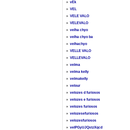
»
vEk
»
VEL
»
VELE VALO
»
VELEVALO
»
velha chyo
»
velha chyo ba
»
velhachyo
»
VELLE VALO
»
VELLEVALO
»
velma
»
velma kelly
»
velmakelly
»
velour
»
velozes d furiosos
»
velozes e furiosos
»
velozes furiosos
»
velozesefuriosos
»
velozesfuriosos
»
velPGyUJQstzXqcd