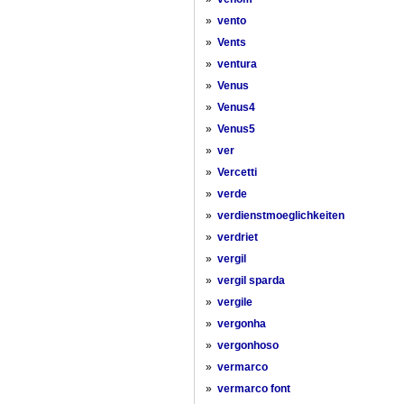
»
vento
»
Vents
»
ventura
»
Venus
»
Venus4
»
Venus5
»
ver
»
Vercetti
»
verde
»
verdienstmoeglichkeiten
»
verdriet
»
vergil
»
vergil sparda
»
vergile
»
vergonha
»
vergonhoso
»
vermarco
»
vermarco font