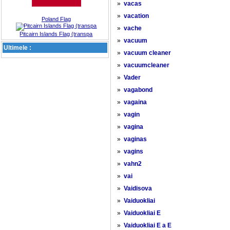
»
vacas
»
vacation
Poland Flag
»
vache
Pitcairn Islands Flag (transpa
»
vacuum
Ultimele :
»
vacuum cleaner
»
vacuumcleaner
»
Vader
»
vagabond
»
vagaina
»
vagin
»
vagina
»
vaginas
»
vagins
»
vahn2
»
vai
»
Vaidisova
»
Vaiduokliai
»
Vaiduokliai E
»
Vaiduokliai E a E