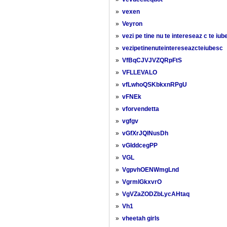
»
vexen
»
Veyron
»
vezi pe tine nu te intereseaz c te iub
»
vezipetinenuteintereseazcteiubesc
»
VfBqCJVJVZQRpFtS
»
VFLLEVALO
»
vfLwhoQSKbkxnRPgU
»
vFNEk
»
vforvendetta
»
vgfgv
»
vGfXrJQlNusDh
»
vGIddcegPP
»
VGL
»
VgpvhOENWmgLnd
»
VgrmlGkxvrO
»
VgVZaZODZbLycAHtaq
»
Vh1
»
vheetah girls