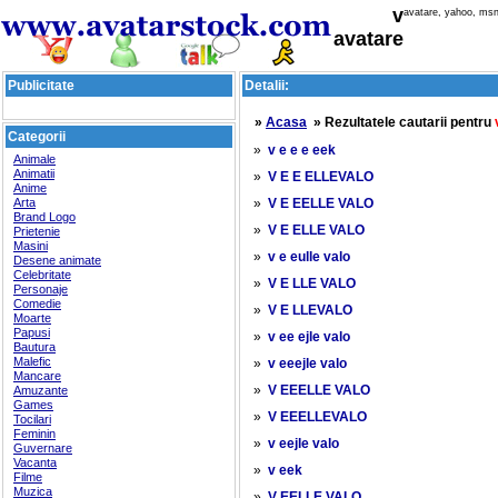
v
avatare, yahoo, msn
avatare
Publicitate
Detalii:
»
Acasa
» Rezultatele cautarii pentru
Categorii
»
v e e e eek
Animale
Animatii
»
V E E ELLEVALO
Anime
Arta
»
V E EELLE VALO
Brand Logo
»
V E ELLE VALO
Prietenie
Masini
»
v e eulle valo
Desene animate
Celebritate
»
V E LLE VALO
Personaje
Comedie
»
V E LLEVALO
Moarte
Papusi
»
v ee ejle valo
Bautura
Malefic
»
v eeejle valo
Mancare
»
Amuzante
V EEELLE VALO
Games
»
V EEELLEVALO
Tocilari
Feminin
»
v eejle valo
Guvernare
Vacanta
»
v eek
Filme
Muzica
»
V EELLE VALO