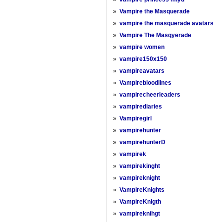
»
Vampire the Masquerade
»
vampire the masquerade avatars
»
Vampire The Masqyerade
»
vampire women
»
vampire150x150
»
vampireavatars
»
Vampirebloodlines
»
vampirecheerleaders
»
vampirediaries
»
Vampiregirl
»
vampirehunter
»
vampirehunterD
»
vampirek
»
vampirekinght
»
vampireknight
»
VampireKnights
»
VampireKnigth
»
vampireknihgt