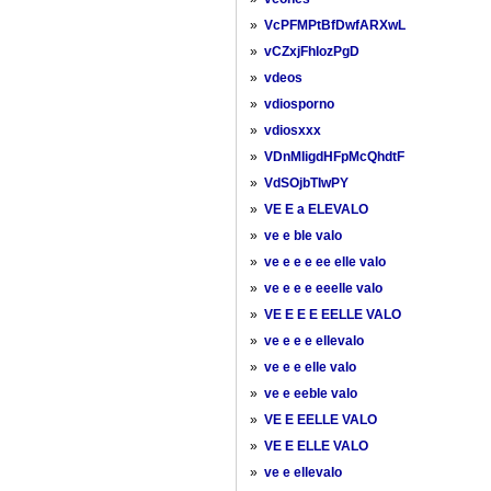
»
VcPFMPtBfDwfARXwL
»
vCZxjFhIozPgD
»
vdeos
»
vdiosporno
»
vdiosxxx
»
VDnMIigdHFpMcQhdtF
»
VdSOjbTIwPY
»
VE E a ELEVALO
»
ve e ble valo
»
ve e e e ee elle valo
»
ve e e e eeelle valo
»
VE E E E EELLE VALO
»
ve e e e ellevalo
»
ve e e elle valo
»
ve e eeble valo
»
VE E EELLE VALO
»
VE E ELLE VALO
»
ve e ellevalo