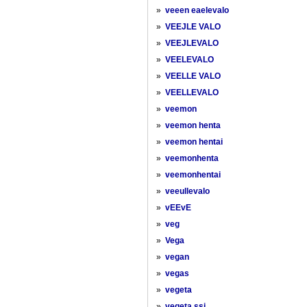
»
veeen eaelevalo
»
VEEJLE VALO
»
VEEJLEVALO
»
VEELEVALO
»
VEELLE VALO
»
VEELLEVALO
»
veemon
»
veemon henta
»
veemon hentai
»
veemonhenta
»
veemonhentai
»
veeullevalo
»
vEEvE
»
veg
»
Vega
»
vegan
»
vegas
»
vegeta
»
vegeta ssj