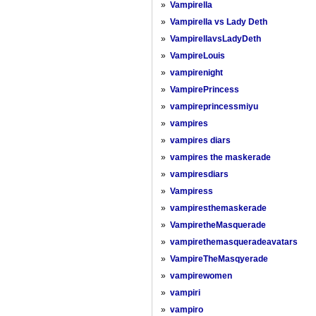
»
Vampirella
»
Vampirella vs Lady Deth
»
VampirellavsLadyDeth
»
VampireLouis
»
vampirenight
»
VampirePrincess
»
vampireprincessmiyu
»
vampires
»
vampires diars
»
vampires the maskerade
»
vampiresdiars
»
Vampiress
»
vampiresthemaskerade
»
VampiretheMasquerade
»
vampirethemasqueradeavatars
»
VampireTheMasqyerade
»
vampirewomen
»
vampiri
»
vampiro